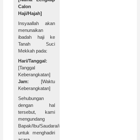
Calon
Haji/Hajah]
Insyaallah akan
menunaikan
ibadah haji ke
Tanah Suci
Mekkah pada:
Hari/Tanggal:
[Tanggal
Keberangkatan]
Jam:
[Waktu
Keberangkatan]
Sehubungan
dengan hal
tersebut, kami
mengundang
Bapak/Ibu/Saudara/i
untuk menghadiri
acara