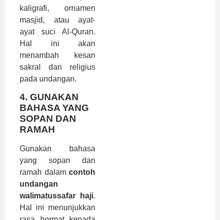
kaligrafi, ornamen
masjid, atau ayat-
ayat suci Al-Quran.
Hal ini akan
menambah kesan
sakral dan religius
pada undangan.
4. GUNAKAN
BAHASA YANG
SOPAN DAN
RAMAH
Gunakan bahasa
yang sopan dan
ramah dalam
contoh
undangan
walimatussafar haji
.
Hal ini menunjukkan
rasa hormat kepada