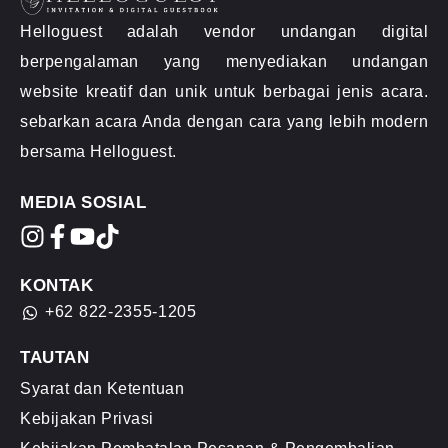
Helloguest adalah vendor undangan digital
berpengalaman yang menyediakan undangan
website kreatif dan unik untuk berbagai jenis acara.
sebarkan acara Anda dengan cara yang lebih modern
bersama Helloguest.
MEDIA SOSIAL
KONTAK
+62 822-2355-1205
TAUTAN
Syarat dan Ketentuan
Kebijakan Privasi