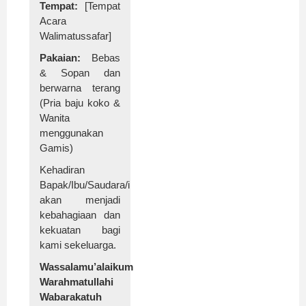
Tempat:
[Tempat
Acara
Walimatussafar]
Pakaian:
Bebas
& Sopan dan
berwarna terang
(Pria baju koko &
Wanita
menggunakan
Gamis)
Kehadiran
Bapak/Ibu/Saudara/i
akan menjadi
kebahagiaan dan
kekuatan bagi
kami sekeluarga.
Wassalamu’alaikum
Warahmatullahi
Wabarakatuh