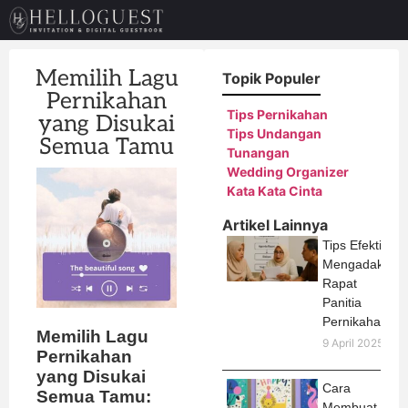
Memilih Lagu
Topik Populer
Pernikahan
Tips Pernikahan
yang Disukai
Tips Undangan
Semua Tamu
Tunangan
Wedding Organizer
Kata Kata Cinta
Artikel Lainnya
Tips Efektif
Mengadakan
Rapat
Panitia
Pernikahan
Memilih Lagu
9 April 2025
Pernikahan
yang Disukai
Cara
Semua Tamu:
Membuat