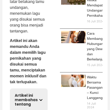
Ketika
latar belakang tamu
Mendapat
undangan,
Undangan
menemukan lagu
Pernikahan
yang disukai semua
16 Juli 2024
orang bisa menjadi
tantangan.
Cara
Membangun
Artikel ini akan
Hubungan
memandu Anda
yang Dewasa
dalam memilih lagu
dan
pernikahan yang
Berkelanjutan
disukai semua
15 Juli 2024
tamu, menciptakan
momen inklusif dan
Waktu
tak terlupakan.
Bersama
Pasangan
– Kunci
Artikel ini
Langgeng
membahas
14 Juli
tentang
2024