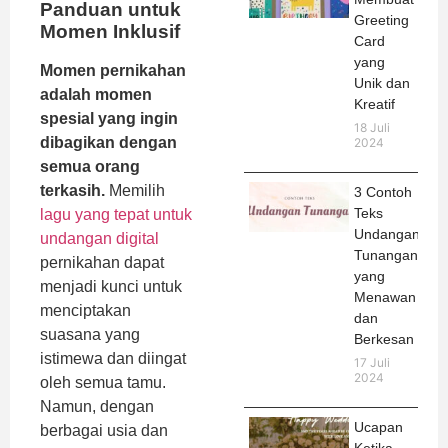
Panduan untuk
Greeting
Momen Inklusif
Card
yang
Momen pernikahan
Unik dan
adalah momen
Kreatif
spesial yang ingin
18 Juli
dibagikan dengan
2024
semua orang
terkasih.
Memilih
3 Contoh
Teks
lagu yang tepat untuk
Undangan
undangan digital
Tunangan
pernikahan dapat
yang
menjadi kunci untuk
Menawan
menciptakan
dan
suasana yang
Berkesan
istimewa dan diingat
17 Juli
2024
oleh semua tamu.
Namun, dengan
Ucapan
berbagai usia dan