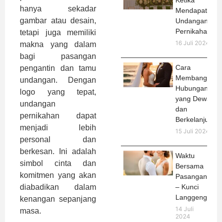
Ketika
hanya sekadar
Mendapat
gambar atau desain,
Undangan
Pernikahan
tetapi juga memiliki
16 Juli 2024
makna yang dalam
bagi pasangan
Cara
pengantin dan tamu
Membangun
undangan. Dengan
Hubungan
logo yang tepat,
yang Dewasa
undangan
dan
pernikahan dapat
Berkelanjutan
menjadi lebih
15 Juli 2024
personal dan
berkesan. Ini adalah
Waktu
simbol cinta dan
Bersama
komitmen yang akan
Pasangan
diabadikan dalam
– Kunci
Langgeng
kenangan sepanjang
14 Juli
masa.
2024