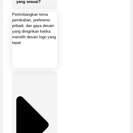
yang sesuai?
Pertimbangkan tema
pernikahan, preferensi
pribadi, dan gaya desain
yang diinginkan ketika
memilih desain logo yang
tepat.