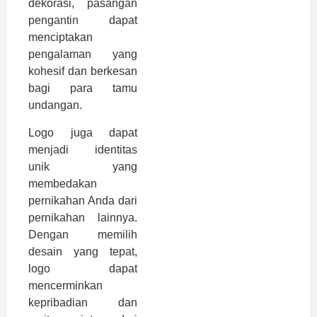
dekorasi, pasangan
pengantin dapat
menciptakan
pengalaman yang
kohesif dan berkesan
bagi para tamu
undangan.
Logo juga dapat
menjadi identitas
unik yang
membedakan
pernikahan Anda dari
pernikahan lainnya.
Dengan memilih
desain yang tepat,
logo dapat
mencerminkan
kepribadian dan