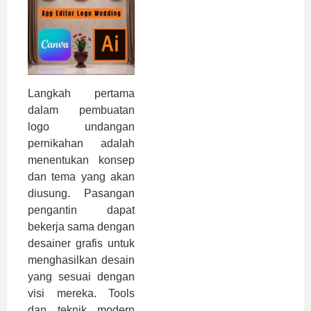
Langkah pertama
dalam pembuatan
logo undangan
pernikahan adalah
menentukan konsep
dan tema yang akan
diusung. Pasangan
pengantin dapat
bekerja sama dengan
desainer grafis untuk
menghasilkan desain
yang sesuai dengan
visi mereka. Tools
dan teknik modern