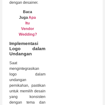
dengan desainer.
Baca
Juga
Apa
Itu
Vendor
Wedding?
Implementasi
Logo dalam
Undangan
Saat
mengintegrasikan
logo dalam
undangan
pernikahan, pastikan
untuk memilih desain
yang konsisten
dengan tema dan