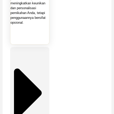
meningkatkan keunikan
dan personalisasi
pernikahan Anda, tetapi
penggunaannya bersifat
opsional.