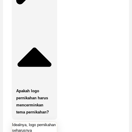
Apakah logo
pernikahan harus
mencerminkan
tema pernikahan?
Idealnya, logo pernikahan
seharusnya