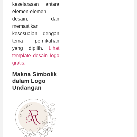
keselarasan antara
elemen-elemen
desain, dan
memastikan
kesesuaian dengan
tema pernikahan
yang dipilih.
Lihat
template desain logo
gratis.
Makna Simbolik
dalam Logo
Undangan