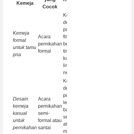
Kemeja
Cocok
Kemeja
dengan
potongan slim
Kemeja
Acara
fit, bahan
formal
pernikahan
berkualitas
untuk tamu
formal
tinggi seperti
pria
katun atau
linen, warna
netral
Kemeja
dengan
potongan
Desain
Acara
lebih longgar,
kemeja
pernikahan
bahan ringan
kasual
semi-
seperti katun
untuk
formal atau
atau rayon,
pernikahan
santai
motif atau