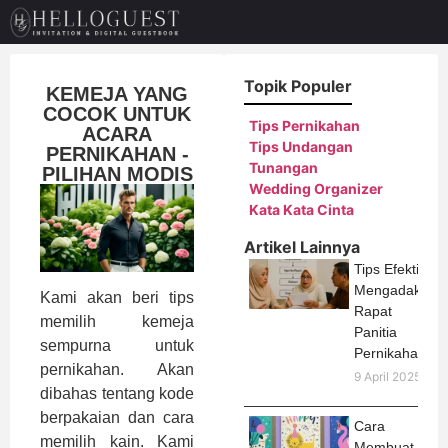
Topik Populer
KEMEJA YANG
COCOK UNTUK
Tips Pernikahan
ACARA
Tips Undangan
PERNIKAHAN -
Tunangan
PILIHAN MODIS
Wedding Organizer
Kata Kata Cinta
Artikel Lainnya
Tips Efektif
Mengadakan
Kami akan beri tips
Rapat
memilih kemeja
Panitia
sempurna untuk
Pernikahan
pernikahan. Akan
9 April 2025
dibahas tentang kode
berpakaian dan cara
Cara
memilih kain. Kami
Membuat