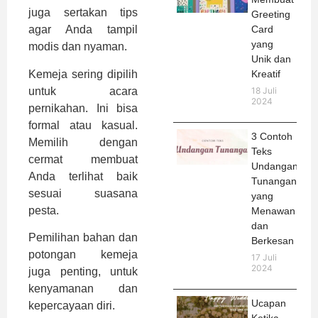
juga sertakan tips
Greeting
Card
agar Anda tampil
yang
modis dan nyaman.
Unik dan
Kemeja sering dipilih
Kreatif
untuk acara
18 Juli
2024
pernikahan. Ini bisa
formal atau kasual.
3 Contoh
Memilih dengan
Teks
cermat membuat
Undangan
Anda terlihat baik
Tunangan
sesuai suasana
yang
pesta.
Menawan
dan
Pemilihan bahan dan
Berkesan
potongan kemeja
17 Juli
2024
juga penting, untuk
kenyamanan dan
Ucapan
kepercayaan diri.