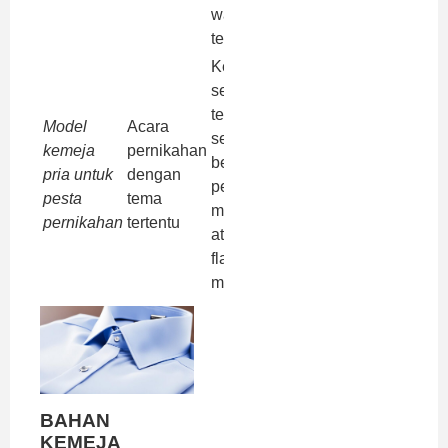
warna sesuai
tema acara
Kemeja yang
sesuai dengan
tema acara,
Model
Acara
seperti kemeja
kemeja
pernikahan
berlengan
pria untuk
dengan
pendek untuk
pesta
tema
musim panas
pernikahan
tertentu
atau kemeja
flanel untuk
musim dingin
BAHAN
KEMEJA