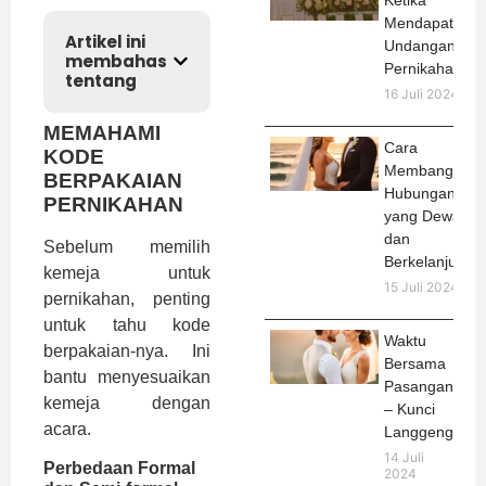
Ketika
Mendapat
Artikel ini
Undangan
membahas
Pernikahan
tentang
16 Juli 2024
MEMAHAMI
Cara
KODE
Membangun
BERPAKAIAN
Hubungan
PERNIKAHAN
yang Dewasa
dan
Sebelum memilih
Berkelanjutan
kemeja untuk
15 Juli 2024
pernikahan, penting
untuk tahu kode
Waktu
berpakaian-nya. Ini
Bersama
bantu menyesuaikan
Pasangan
kemeja dengan
– Kunci
acara.
Langgeng
14 Juli
Perbedaan Formal
2024