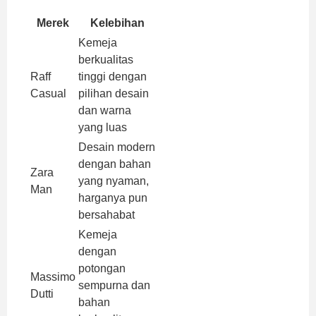
Merek
Kelebihan
Harga
Kemeja
berkualitas
Rp
Raff
tinggi dengan
300.000 –
Casual
pilihan desain
Rp
dan warna
500.000
yang luas
Desain modern
Rp
dengan bahan
Zara
400.000 –
yang nyaman,
Man
Rp
harganya pun
800.000
bersahabat
Kemeja
dengan
Rp
potongan
Massimo
800.000 –
sempurna dan
Dutti
Rp
bahan
1.200.000