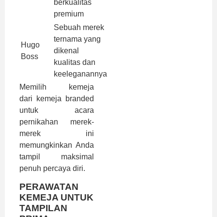
berkualitas
premium
Sebuah merek
Rp
ternama yang
Hugo
1.500.000
dikenal
Boss
– Rp
kualitas dan
2.500.000
keeleganannya
Memilih kemeja
dari
kemeja branded
untuk acara
pernikahan
merek-
merek ini
memungkinkan Anda
tampil maksimal
penuh percaya diri.
PERAWATAN
KEMEJA UNTUK
TAMPILAN