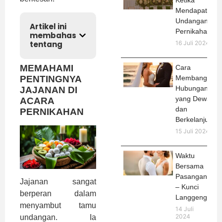
Ketika
Mendapat
Undangan
Artikel ini
Pernikahan
membahas
tentang
16 Juli 2024
MEMAHAMI
Cara
PENTINGNYA
Membangun
Hubungan
JAJANAN DI
yang Dewasa
ACARA
dan
PERNIKAHAN
Berkelanjutan
15 Juli 2024
Waktu
Bersama
Pasangan
Jajanan sangat
– Kunci
berperan dalam
Langgeng
menyambut tamu
14 Juli
2024
undangan. Ia