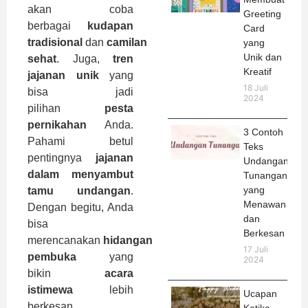
akan coba
Greeting
berbagai
kudapan
Card
tradisional
dan
camilan
yang
Unik dan
sehat
. Juga,
tren
Kreatif
jajanan unik
yang
18 Juli
bisa jadi
2024
pilihan
pesta
pernikahan
Anda.
3 Contoh
Pahami betul
Teks
pentingnya
jajanan
Undangan
dalam menyambut
Tunangan
yang
tamu undangan
.
Menawan
Dengan begitu, Anda
dan
bisa
Berkesan
merencanakan
hidangan
17 Juli
pembuka
yang
2024
bikin
acara
istimewa
lebih
Ucapan
berkesan.