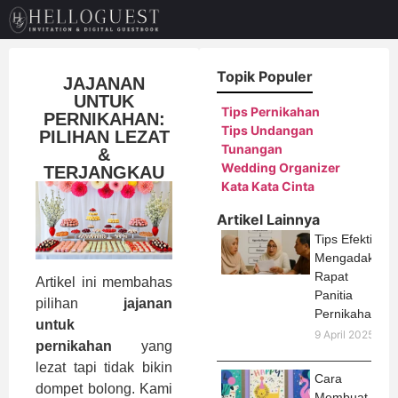
Topik Populer
JAJANAN
UNTUK
Tips Pernikahan
PERNIKAHAN:
Tips Undangan
PILIHAN LEZAT
Tunangan
&
Wedding Organizer
TERJANGKAU
Kata Kata Cinta
Artikel Lainnya
Tips Efektif
Mengadakan
Rapat
Artikel ini membahas
Panitia
pilihan
jajanan
Pernikahan
untuk
9 April 2025
pernikahan
yang
lezat tapi tidak bikin
Cara
dompet bolong. Kami
Membuat