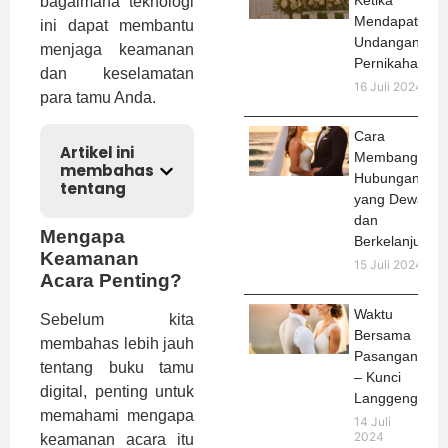
Ketika
bagaimana teknologi
Mendapat
ini dapat membantu
Undangan
menjaga keamanan
Pernikahan
dan keselamatan
16 Juli 2024
para tamu Anda.
Cara
Artikel ini
Membangun
membahas
Hubungan
tentang
yang Dewasa
dan
Mengapa
Berkelanjutan
Keamanan
15 Juli 2024
Acara Penting?
Waktu
Sebelum kita
Bersama
membahas lebih jauh
Pasangan
tentang buku tamu
– Kunci
digital, penting untuk
Langgeng
memahami mengapa
14 Juli
2024
keamanan acara itu