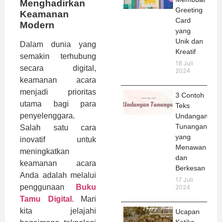
Menghadirkan
Greeting
Keamanan
Card
Modern
yang
Unik dan
Dalam dunia yang
Kreatif
semakin terhubung
18 Juli
secara digital,
2024
keamanan acara
menjadi prioritas
3 Contoh
utama bagi para
Teks
penyelenggara.
Undangan
Tunangan
Salah satu cara
yang
inovatif untuk
Menawan
meningkatkan
dan
keamanan acara
Berkesan
Anda adalah melalui
17 Juli
penggunaan
Buku
2024
Tamu Digital
. Mari
kita jelajahi
Ucapan