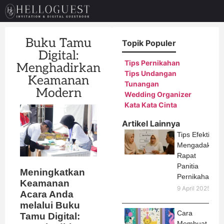
Buku Tamu
Topik Populer
Digital:
Tips Pernikahan
Menghadirkan
Tips Undangan
Keamanan
Tunangan
Modern
Wedding Organizer
Kata Kata Cinta
Artikel Lainnya
Tips Efektif
Mengadakan
Rapat
Panitia
Meningkatkan
Pernikahan
Keamanan
9 April 2025
Acara Anda
melalui Buku
Cara
Tamu Digital:
Membuat