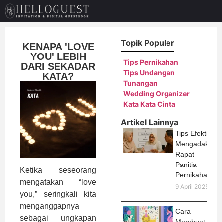
Topik Populer
KENAPA 'LOVE
YOU' LEBIH
Tips Pernikahan
DARI SEKADAR
Tips Undangan
KATA?
Tunangan
Wedding Organizer
Kata Kata Cinta
Artikel Lainnya
Tips Efektif
Mengadakan
Rapat
Panitia
Ketika seseorang
Pernikahan
mengatakan “love
9 April 2025
you,” seringkali kita
menganggapnya
Cara
sebagai ungkapan
Membuat