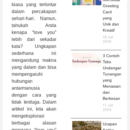
biasa yang terlontar
Greeting
dalam percakapan
Card
yang
sehari-hari. Namun,
Unik dan
tahukah Anda
Kreatif
kenapa “love you”
18 Juli
lebih dari sekadar
2024
kata? Ungkapan
sederhana ini
3 Contoh
mengandung makna
Teks
yang dalam dan bisa
Undangan
Tunangan
mempengaruhi
yang
hubungan
Menawan
antarmanusia
dan
dengan cara yang
Berkesan
tidak terduga. Dalam
17 Juli
artikel ini, kita akan
2024
mengeksplorasi
berbagai alasan
Ucapan
mengapa “love you”