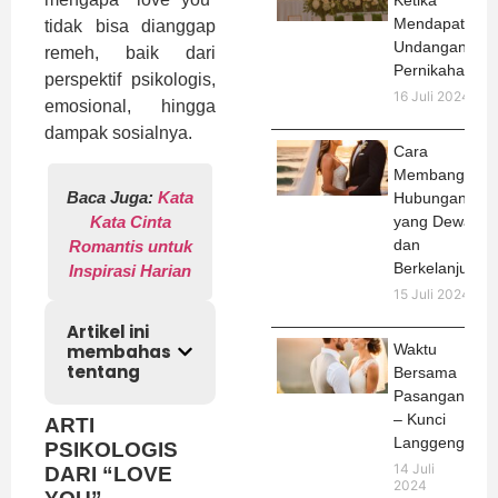
Ketika
Mendapat
tidak bisa dianggap
Undangan
remeh, baik dari
Pernikahan
perspektif psikologis,
16 Juli 2024
emosional, hingga
dampak sosialnya.
Cara
Membangun
Baca Juga:
Kata
Hubungan
Kata Cinta
yang Dewasa
dan
Romantis untuk
Berkelanjutan
Inspirasi Harian
15 Juli 2024
Artikel ini
membahas
Waktu
tentang
Bersama
Pasangan
– Kunci
ARTI
Langgeng
PSIKOLOGIS
14 Juli
DARI “LOVE
2024