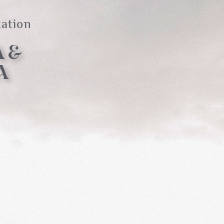
tation
A&
A